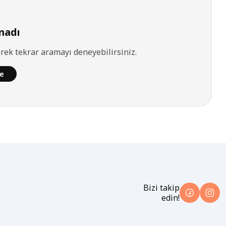
madı
yerek tekrar aramayı deneyebilirsiniz.
le
Bizi takip
edin!