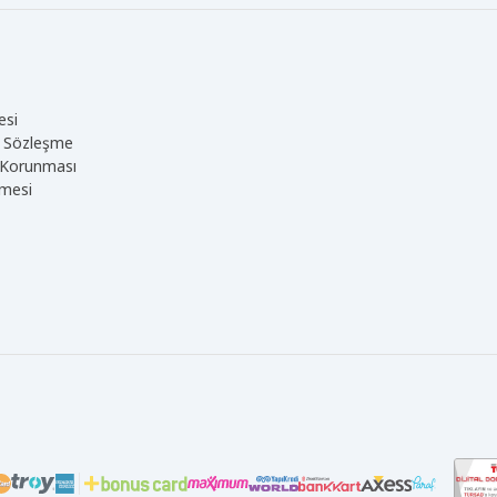
esi
ve Sözleşme
in Korunması
şmesi