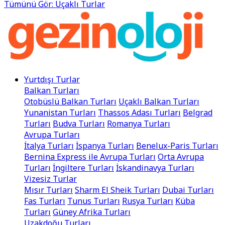
Tümünü Gör: Uçaklı Turlar
Yurtdışı Turlar
Balkan Turları
Otobüslü Balkan Turları
Uçaklı Balkan Turları
Yunanistan Turları
Thassos Adası Turları
Belgrad
Turları
Budva Turları
Romanya Turları
Avrupa Turları
İtalya Turları
İspanya Turları
Benelux-Paris Turları
Bernina Express ile Avrupa Turları
Orta Avrupa
Turları
İngiltere Turları
İskandinavya Turları
Vizesiz Turlar
Mısır Turları
Sharm El Sheik Turları
Dubai Turları
Fas Turları
Tunus Turları
Rusya Turları
Küba
Turları
Güney Afrika Turları
Uzakdoğu Turları