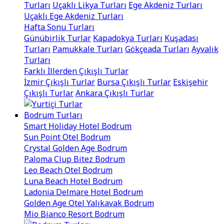
Turları
Uçaklı Likya Turları
Ege Akdeniz Turları
Uçaklı Ege Akdeniz Turları
Hafta Sonu Turları
Günübirlik Turlar
Kapadokya Turları
Kuşadası
Turları
Pamukkale Turları
Gökçeada Turları
Ayvalık
Turları
Farklı İllerden Çıkışlı Turlar
İzmir Çıkışlı Turlar
Bursa Çıkışlı Turlar
Eskişehir
Çıkışlı Turlar
Ankara Çıkışlı Turlar
Bodrum Turları
Smart Holiday Hotel Bodrum
Sun Point Otel Bodrum
Crystal Golden Age Bodrum
Paloma Clup Bitez Bodrum
Leo Beach Otel Bodrum
Luna Beach Hotel Bodrum
Ladonia Delmare Hotel Bodrum
Golden Age Otel Yalıkavak Bodrum
Mio Bianco Resort Bodrum