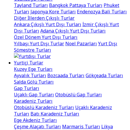
Tayland Turları
Bangkok Pattaya Turları
Phuket
Turları
Japonya Kore Turları
Endenozya Bali Turları
Diğer İllerden Çıkışlı Turlar
Ankara Çıkışlı Yurt Dışı Turları
İzmir Çıkışlı Yurt
Dışı Turları
Adana Çıkışlı Yurt Dışı Turları
Özel Dönem Yurt Dışı Turları
Yılbaşı Yurt Dışı Turlar
Noel Pazarları
Yurt Dışı
Sömestre Turları
Yurtiçi Turlar
Kuzey Ege Turları
Ayvalık Turları
Bozcaada Turları
Gökçeada Turları
Salda Gölü Turları
Gap Turları
Uçaklı Gap Turları
Otobüslü Gap Turları
Karadeniz Turları
Otobüslü Karadeniz Turları
Uçaklı Karadeniz
Turları
Batı Karadeniz Turları
Ege Akdeniz Turları
Çeşme Alaçatı Turları
Marmaris Turları
Likya